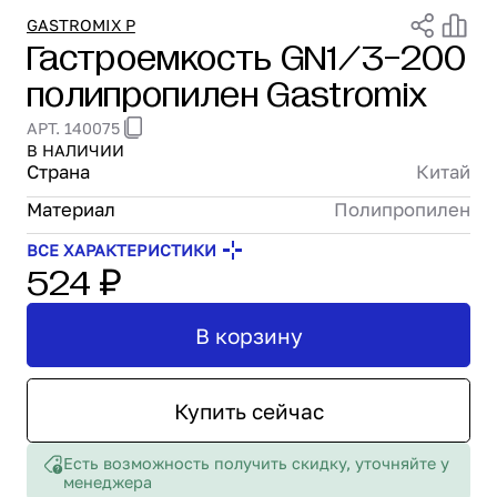
Проектирование
GASTROMIX P
Гастроемкость GN1/3-200
Сервис и монтаж
полипропилен Gastromix
ПОКУПАТЕЛЯМ
Доставка и оплата
АРТ. 140075
Гарантия и возврат
В НАЛИЧИИ
Лизинг
Страна
Китай
Акции
Материал
Полипропилен
О GRANBAZAR
О нас
ВСЕ ХАРАКТЕРИСТИКИ
524 ₽
Бренды
Контакты
В корзину
Купить сейчас
Есть возможность получить скидку, уточняйте у
менеджера