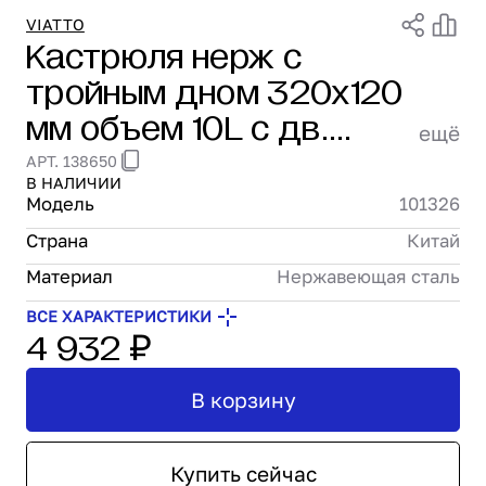
Проектирование
VIATTO
Кастрюля нерж с
Сервис и монтаж
тройным дном 320х120
ПОКУПАТЕЛЯМ
Доставка и оплата
мм объем 10L с дв.
ещё
Гарантия и возврат
ручками VIATTO 101326
АРТ. 138650
Лизинг
В НАЛИЧИИ
Акции
Модель
101326
О GRANBAZAR
Страна
Китай
О нас
Бренды
Материал
Нержавеющая сталь
Контакты
ВСЕ ХАРАКТЕРИСТИКИ
4 932 ₽
В корзину
Купить сейчас