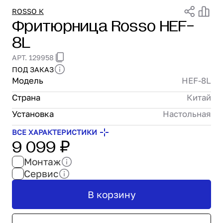
Проектирование
ROSSO К
Фритюрница Rosso HEF-
Сервис и монтаж
8L
ПОКУПАТЕЛЯМ
Доставка и оплата
АРТ. 129958
Гарантия и возврат
ПОД ЗАКАЗ
Лизинг
Модель
HEF-8L
Акции
Страна
Китай
О GRANBAZAR
О нас
Установка
Настольная
Бренды
ВСЕ ХАРАКТЕРИСТИКИ
9 099 ₽
Контакты
Монтаж
Сервис
В корзину