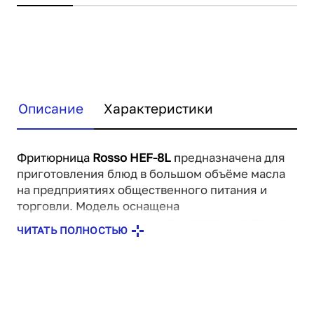
Описание
Характеристики
Фритюрница
Rosso HEF-8L
п
редназначена для
приготовления блюд в большом объёме масла
на предприятиях общественного питания и
торговли. Модель оснащена
термоорегуляторами и индикаторами питания и
ЧИТАТЬ ПОЛНОСТЬЮ
нагрева. Корпус выполнен из нержавеющей
стали.
В комплект поставки входят корзина с ручками.
Внимание! На фото аналогичная модель другого