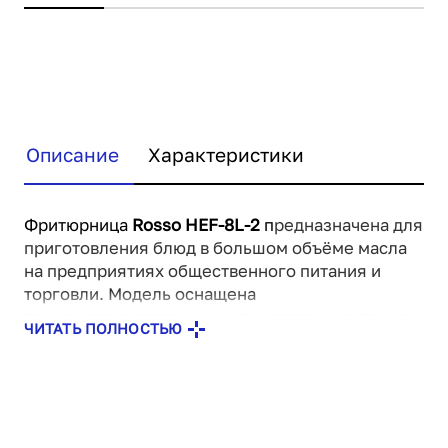
Описание
Характеристики
Фритюрница
Rosso HEF-8L-2
п
редназначена для
приготовления блюд в большом объёме масла
на предприятиях общественного питания и
торговли. Модель оснащена
термоорегуляторами и индикаторами питания и
ЧИТАТЬ ПОЛНОСТЬЮ
нагрева. Корпус выполнен из нержавеющей
стали.
В комплект поставки входят 2 корзины с
ручками.