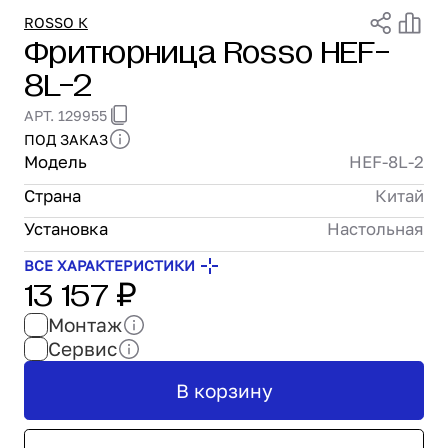
Проектирование
ROSSO К
Фритюрница Rosso HEF-
Сервис и монтаж
8L-2
ПОКУПАТЕЛЯМ
Доставка и оплата
АРТ. 129955
Гарантия и возврат
ПОД ЗАКАЗ
Лизинг
Модель
HEF-8L-2
Акции
Страна
Китай
О GRANBAZAR
О нас
Установка
Настольная
Бренды
ВСЕ ХАРАКТЕРИСТИКИ
13 157 ₽
Контакты
Монтаж
Сервис
В корзину