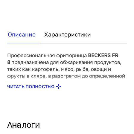
Описание
Характеристики
Профессиональная фритюрница
BECKERS FR
8
предназначена для обжаривания продуктов,
таких как картофель, мясо, рыба, овощи и
фрукты в кляре, в разогретом до определенной
температуры растительном или животном
ЧИТАТЬ ПОЛНОСТЬЮ
масле. Данная модель отличается
компактностью и производительностью.
Особенности:
Корпус из нержавеющей стали
Аналоги
Ванночка из нержавеющей стали имеет