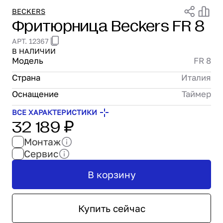
Проектирование
BECKERS
Фритюрница Beckers FR 8
Сервис и монтаж
ПОКУПАТЕЛЯМ
АРТ. 12367
Доставка и оплата
В НАЛИЧИИ
Гарантия и возврат
Модель
FR 8
Лизинг
Страна
Италия
Акции
Оснащение
Таймер
О GRANBAZAR
О нас
ВСЕ ХАРАКТЕРИСТИКИ
32 189 ₽
Бренды
Монтаж
Контакты
Сервис
В корзину
Купить сейчас