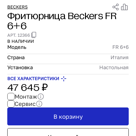
Проектирование
BECKERS
Фритюрница Beckers FR
Сервис и монтаж
6+6
ПОКУПАТЕЛЯМ
Доставка и оплата
АРТ. 12366
Гарантия и возврат
В НАЛИЧИИ
Лизинг
Модель
FR 6+6
Акции
Страна
Италия
О GRANBAZAR
Установка
Настольная
О нас
Бренды
ВСЕ ХАРАКТЕРИСТИКИ
47 645 ₽
Контакты
Монтаж
Сервис
В корзину