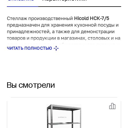
Стеллаж производственный
Hicold НСК-7/5
предназначен для хранения кухонной посуды и
принадлежностей, а также для демонстрации
товаров и продукции в магазинах, столовых и на
других предприятиях общественного питания и
ЧИТАТЬ ПОЛНОСТЬЮ
торговли. Оборудование легко разбирается, а
усиленные рёбрами жёсткости полки
выдерживают большую нагрузку. Для удобства
использования ножки регулируются по высоте.
Вы смотрели
Возможные опции:
Дополнительная полка - дополнительная
промежуточная полка
Высота 1600 мм - замена стандартных стоек
на стойки высотой 1600 мм
Высота 2000 мм - замена стандартных стоек