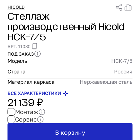
Проектирование
HICOLD
Стеллаж
Сервис и монтаж
производственный Hicold
ПОКУПАТЕЛЯМ
Доставка и оплата
НСК-7/5
Гарантия и возврат
АРТ. 11030
Лизинг
ПОД ЗАКАЗ
Акции
Модель
НСК-7/5
О GRANBAZAR
О нас
Страна
Россия
Бренды
Материал каркаса
Нержавеющая сталь
Контакты
ВСЕ ХАРАКТЕРИСТИКИ
21 139 ₽
Монтаж
Сервис
В корзину