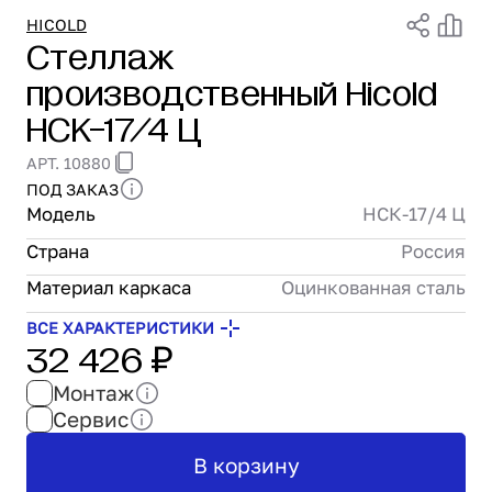
Проектирование
HICOLD
Стеллаж
Сервис и монтаж
производственный Hicold
ПОКУПАТЕЛЯМ
Доставка и оплата
НСК-17/4 Ц
Гарантия и возврат
АРТ. 10880
Лизинг
ПОД ЗАКАЗ
Акции
Модель
НСК-17/4 Ц
О GRANBAZAR
О нас
Страна
Россия
Бренды
Материал каркаса
Оцинкованная сталь
Контакты
ВСЕ ХАРАКТЕРИСТИКИ
32 426 ₽
Монтаж
Сервис
В корзину