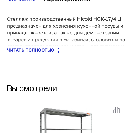
Стеллаж производственный
Hicold НСК-17/4 Ц
предназначен для хранения кухонной посуды и
принадлежностей, а также для демонстрации
товаров и продукции в магазинах, столовых и на
других предприятиях общественного питания и
ЧИТАТЬ ПОЛНОСТЬЮ
торговли. Оборудование легко разбирается, а
усиленные рёбрами жёсткости полки
выдерживают большую нагрузку. Для удобства
использования ножки регулируются по высоте.
Вы смотрели
Возможные опции:
Дополнительная полка - дополнительная
промежуточная полка