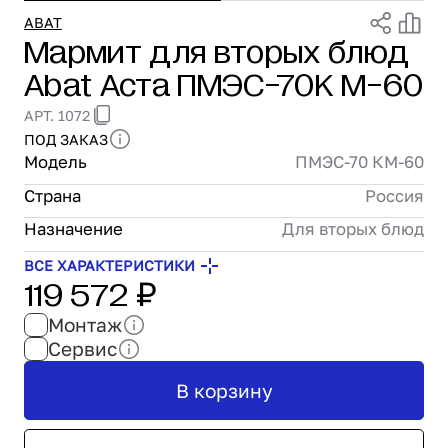
Проектирование
ABAT
Мармит для вторых блюд
Сервис и монтаж
Abat Аста ПМЭС-70К М-60
ПОКУПАТЕЛЯМ
Доставка и оплата
АРТ. 1072
Гарантия и возврат
ПОД ЗАКАЗ
Лизинг
Модель
ПМЭС-70 КМ-60
Акции
Страна
Россия
О GRANBAZAR
О нас
Назначение
Для вторых блюд
Бренды
ВСЕ ХАРАКТЕРИСТИКИ
119 572 ₽
Контакты
Монтаж
Сервис
В корзину