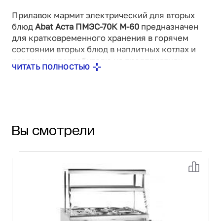
Прилавок мармит электрический для вторых
блюд
Abat Аста ПМЭС-70К М-60
предназначен
для кратковременного хранения в горячем
состоянии вторых блюд в наплитных котлах и
раздачи их потребителю на предприятиях
ЧИТАТЬ ПОЛНОСТЬЮ
общественного питания самостоятельно или в
составе технологических линий.
Особенности:
Вы смотрели
"сухой" нагрев;
2 полки,
нейтральный шкаф для хранения инвентаря
(с дверками),
LED-подсветка - экономичность и ровный
комфортный свет без пульсации,
направляющие без стыков - мы