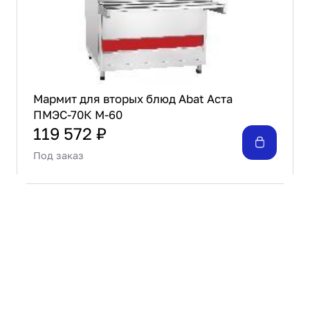
позаботились о качестве сервиса в Вашем
кафе: супы и напитки не прольются во время
движения подноса (идут в комплекте),
регулируемые по высоте ножки.
Мармит для вторых блюд Abat Аста
ПМЭС-70К М-60
119 572 ₽
Под заказ