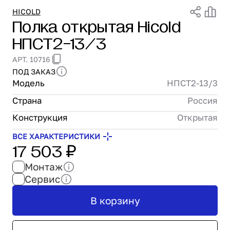
Проектирование
HICOLD
Полка открытая Hicold
Сервис и монтаж
НПСТ2-13/3
ПОКУПАТЕЛЯМ
Доставка и оплата
АРТ. 10716
Гарантия и возврат
ПОД ЗАКАЗ
Лизинг
Модель
НПСТ2-13/3
Акции
Страна
Россия
О GRANBAZAR
О нас
Конструкция
Открытая
Бренды
ВСЕ ХАРАКТЕРИСТИКИ
17 503 ₽
Контакты
Монтаж
Сервис
В корзину