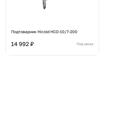
Подтоварник Hicold НСО-10/7-200
14 992 ₽
Под заказ
Страна
Россия
Материал каркаса
Нержавеющая сталь
В корзину
Купить сейчас