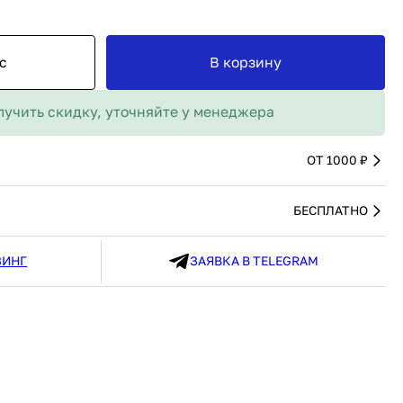
MAX
91 480 ₽
В наличии
136 538 ₽
В наличии
Россия
Страна
Россия
с
В корзину
олипропилен
Количество дверей
1
В корзину
лучить скидку, уточняйте у менеджера
Купить сейчас
ОТ 1000 ₽
БЕСПЛАТНО
ЗИНГ
ЗАЯВКА В TELEGRAM