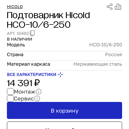
Проектирование
HICOLD
Подтоварник Hicold
Сервис и монтаж
НСО-10/6-250
ПОКУПАТЕЛЯМ
Доставка и оплата
АРТ. 10482
Гарантия и возврат
В НАЛИЧИИ
Лизинг
Модель
НСО-10/6-250
Акции
Страна
Россия
О GRANBAZAR
Материал каркаса
Нержавеющая сталь
О нас
Бренды
ВСЕ ХАРАКТЕРИСТИКИ
14 391 ₽
Контакты
Монтаж
Сервис
В корзину