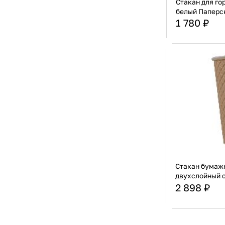
Стакан для го
белый Паперс
1 780 ₽
Страна
Материал
Стакан бумажн
двухслойный с
250мл Формац
2 898 ₽
Страна
Материал