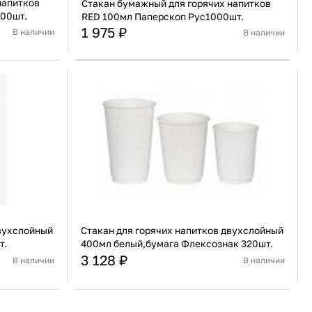
напитков
Стакан бумажный для горячих напитков
000шт.
RED 100мл Паперскоп Рус1000шт.
1 975 ₽
В наличии
В наличии
Россия
Страна
Россия
артон/бумага
Материал
Картон/бумага
В корзину
Купить сейчас
двухслойный
Стакан для горячих напитков двухслойный
т.
400мл белый,бумага Флексознак 320шт.
3 128 ₽
В наличии
В наличии
Россия
Страна
Россия
артон/бумага
Материал
Картон/бумага