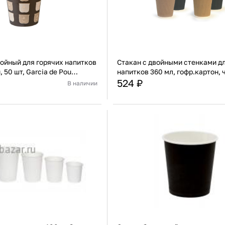
ойный для горячих напитков
Стакан с двойными стенками дл
, 50 шт, Garcia de Pou
напитков 360 мл, гофр.картон, 
441) 178.36
шт, Garcia de Pou (к 178.39
524 ₽
В наличии
Испания
Страна
Картон/бумага
Материал
К
В корзину
В корзину
Купить сейчас
Купить сейчас