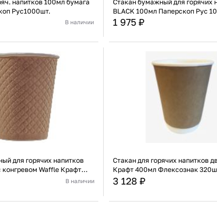
ряч. напитков 100мл бумага
Стакан бумажный для горячих 
коп Рус1000шт.
BLACK 100мл Паперскоп Рус 1
1 975 ₽
В наличии
Россия
Страна
Картон/бумага
Материал
К
В корзину
В корзину
Купить сейчас
Купить сейчас
ый для горячих напитков
Стакан для горячих напитков 
 конгревом Waffle Крафт
Крафт 400мл Флексознак 320ш
ия EM80-280-0367
3 128 ₽
В наличии
Россия
Страна
Картон/бумага
Материал
К