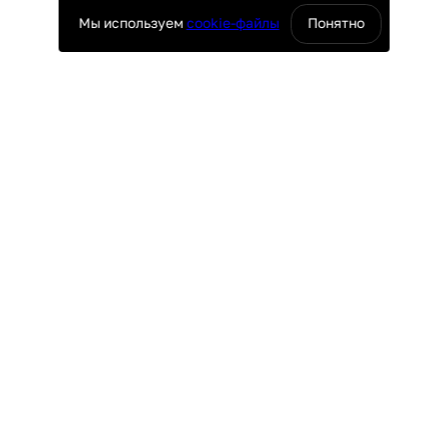
Мы используем
cookie-файлы
Понятно
оснащение ресторанов
юч
ПОКУПАТЕЛЯМ
поставки
Доставка и оплата
ие
Гарантия и возврат
таж
Лизинг
Акции
УРГ
ПО ВСЕЙ РОССИИ
4-69
8 (800) 500-29-63
r.ru
hello@granbazar.ru