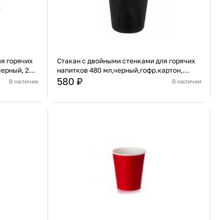
я горячих
Стакан с двойными стенками для горячих
черный, 25
напитков 480 мл,черный,гофр.картон,
(1упаковка= 25шт), Garcia de Pou 179.11
580 ₽
В наличии
В наличии
Испания
Страна
Испания
артон/бумага
Материал
Картон/бумага
В корзину
Купить сейчас