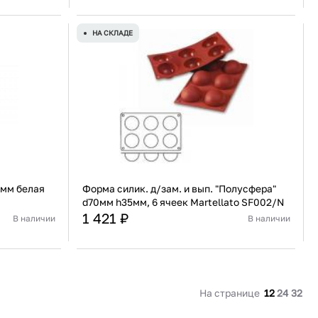
Россия
Страна
Россия
веющая сталь
Материал
Жесть
НА СКЛАДЕ
В корзину
Купить сейчас
 мм белая
Форма силик. д/зам. и вып. "Полусфера"
d70мм h35мм, 6 ячеек Martellato SF002/N
1 421 ₽
В наличии
В наличии
Россия
Страна
Италия
Бумага
Материал
Силикон
В корзину
На странице
12
24
32
Купить сейчас