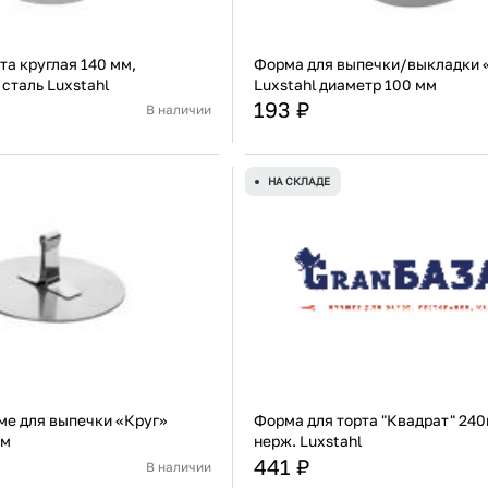
та круглая 140 мм,
Форма для выпечки/выкладки 
сталь Luxstahl
Luxstahl диаметр 100 мм
193 ₽
В наличии
Россия
Страна
Нержавеющая сталь
Материал
Нержа
НА СКЛАДЕ
В корзину
В корзину
Купить сейчас
Купить сейчас
ме для выпечки «Круг»
Форма для торта "Квадрат" 24
мм
нерж. Luxstahl
441 ₽
В наличии