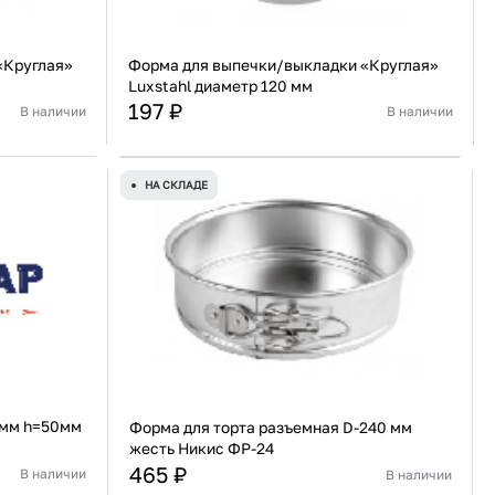
«Круглая»
Форма для выпечки/выкладки «Круглая»
Luxstahl диаметр 120 мм
197 ₽
В наличии
В наличии
Россия
Страна
Россия
веющая сталь
Материал
Нержавеющая сталь
НА СКЛАДЕ
В корзину
Купить сейчас
0мм h=50мм
Форма для торта разъемная D-240 мм
жесть Никис ФР-24
465 ₽
В наличии
В наличии