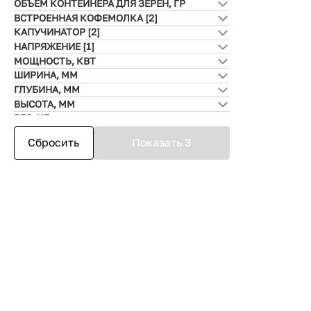
Китай
[3]
Капсульный
Да
ЕЩЁ 1
ОБЪЕМ КОНТЕЙНЕРА ДЛЯ ЗЕРЕН, ГР
Венгрия
Молотый
[3]
Нет
[3]
ВСТРОЕННАЯ КОФЕМОЛКА
[2]
Италия
КАПУЧИНАТОР
[2]
Нидерланды
Да
[3]
НАПРЯЖЕНИЕ
[1]
Румыния
Нет
Да
[3]
МОЩНОСТЬ, КВТ
Швейцария
Нет
220 В
[3]
ШИРИНА, ММ
Швеция
ГЛУБИНА, ММ
ВЫСОТА, ММ
ВЕС, КГ
Сбросить
Показать 3