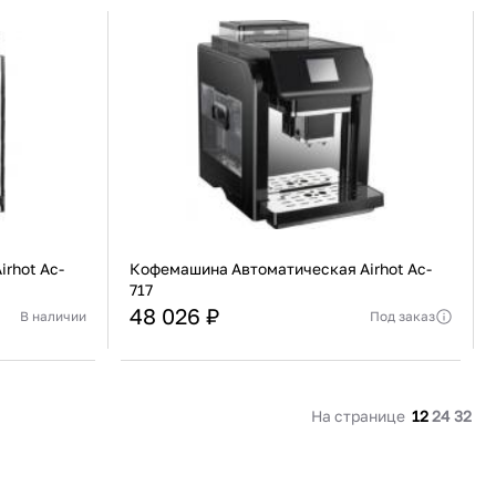
91 480 ₽
В наличии
136 538 ₽
В наличии
Россия
Страна
Россия
олипропилен
Количество дверей
1
В корзину
Купить сейчас
rhot Ac-
Кофемашина Автоматическая Airhot Ac-
717
48 026 ₽
Под заказ
В наличии
Китай
Страна
Китай
Актуальную стоимость уточнять у менеджера
вой, Молотый
Тип кофе
Зерновой, Молотый
На странице
12
24
32
В корзину
Купить сейчас