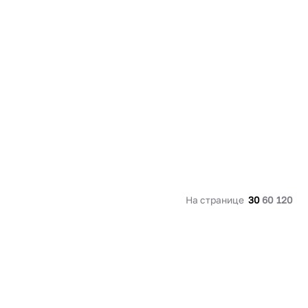
91 480 ₽
В наличии
136 538 ₽
В наличии
Россия
Страна
Россия
олипропилен
Количество дверей
1
В корзину
Купить сейчас
На странице
30
60
120