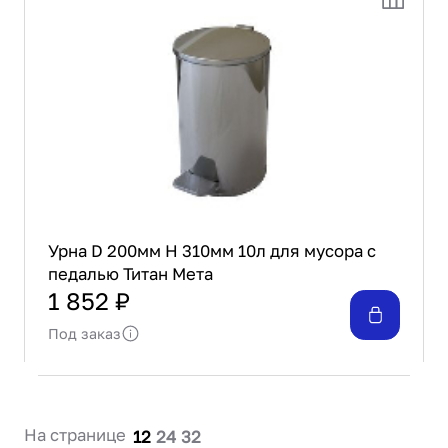
Проектирование
Сервис и монтаж
ПОКУПАТЕЛЯМ
Доставка и оплата
Гарантия и возврат
Лизинг
Акции
О GRANBAZAR
О нас
Урна D 200мм H 310мм 10л для мусора с
Бренды
педалью Титан Мета
Контакты
1 852 ₽
Под заказ
На странице
12
24
32