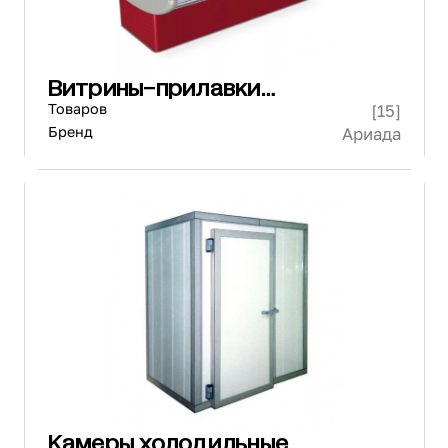
Витрины-прилавки
холодильные
Товаров
[15]
Бренд
Ариада
Камеры холодильные