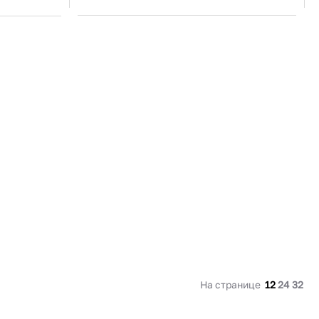
Россия
Страна
Россия
еджера
Актуальную стоимость уточнять у менеджера
я, Изогнутая
Тип крышки
Стеклянная, Изогнутая
В корзину
Купить сейчас
На странице
12
24
32