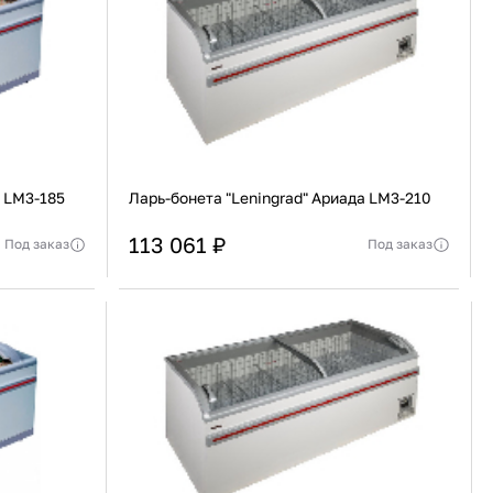
91 480 ₽
В наличии
136 538 ₽
В наличии
Россия
Страна
Россия
олипропилен
Количество дверей
1
В корзину
Купить сейчас
а LM3-185
Ларь-бонета "Leningrad" Ариада LM3-210
113 061 ₽
Под заказ
Под заказ
Россия
Страна
Россия
еджера
Актуальную стоимость уточнять у менеджера
я, Изогнутая
Тип крышки
Стеклянная, Изогнутая
В корзину
Купить сейчас