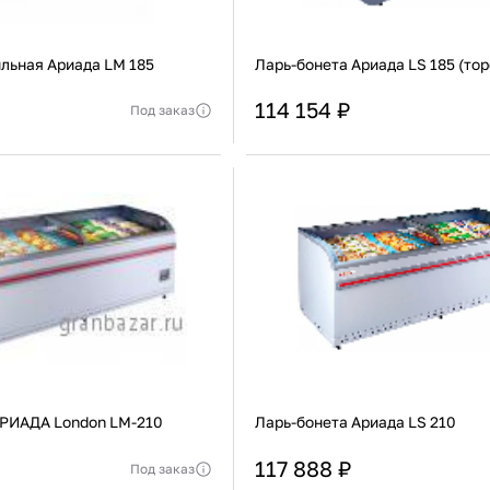
льная Ариада LM 185
Ларь-бонета Ариада LS 185 (тор
114 154 ₽
Под заказ
Россия
Страна
ь уточнять у менеджера
Актуальную стоимость уточнять у мен
Стеклянная, Изогнутая
Тип крышки
Стеклянна
В корзину
В корзину
Купить сейчас
Купить сейчас
АРИАДА London LM-210
Ларь-бонета Ариада LS 210
117 888 ₽
Под заказ