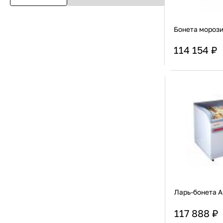
Бонета морози
114 154 ₽
Страна
Актуальную стоимост
Тип крышки
Ларь-бонета 
117 888 ₽