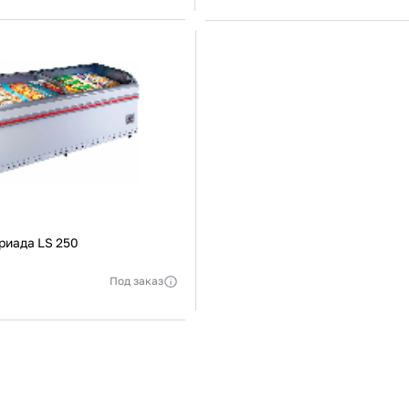
Россия
Страна
ь уточнять у менеджера
Актуальную стоимость уточнять у мен
Стеклянная, Изогнутая
Тип крышки
Стеклянна
В корзину
В корзину
Купить сейчас
Купить сейчас
риада LS 250
Под заказ
Россия
ь уточнять у менеджера
Стеклянная, Изогнутая
В корзину
Купить сейчас