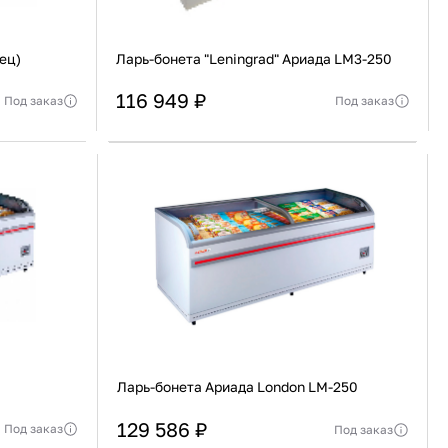
ец)
Ларь-бонета "Leningrad" Ариада LM3-250
116 949 ₽
Под заказ
Под заказ
Россия
Страна
Россия
еджера
Актуальную стоимость уточнять у менеджера
я, Изогнутая
Тип крышки
Стеклянная, Изогнутая
В корзину
Купить сейчас
Ларь-бонета Ариада London LM-250
129 586 ₽
Под заказ
Под заказ