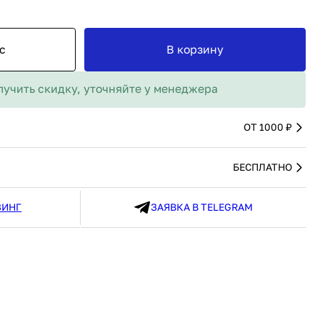
MAX
91 480 ₽
В наличии
136 538 ₽
В наличии
Россия
Страна
Россия
с
В корзину
олипропилен
Количество дверей
1
В корзину
лучить скидку, уточняйте у менеджера
Купить сейчас
ОТ 1000 ₽
БЕСПЛАТНО
ЗИНГ
ЗАЯВКА В TELEGRAM