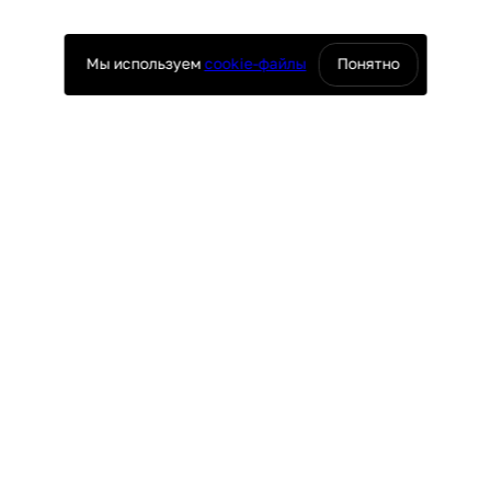
Мы используем
cookie-файлы
Понятно
оснащение ресторанов
юч
ПОКУПАТЕЛЯМ
поставки
Доставка и оплата
ие
Гарантия и возврат
таж
Лизинг
Акции
УРГ
ПО ВСЕЙ РОССИИ