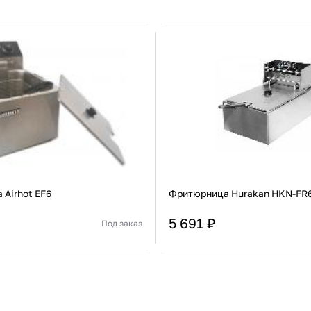
Airhot EF6
Фритюрница Hurakan HKN-F
5 691 ₽
Под заказ
Китай
Страна
Настольная
Установка
В корзину
В корзину