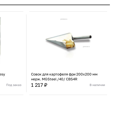
esy
Совок для картофеля фри 200x200 мм
нерж. MGSteel /40/ CBS4R
1 217 ₽
Под заказ
В наличии
Россия
Страна
Индия
Мармит
Материал
Нержавеющая сталь
В корзину