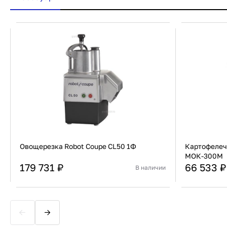
Овощерезка Robot Coupe CL50 1Ф
Картофелеч
МОК-300М
179 731 ₽
66 533 ₽
В наличии
Страна
Франция
Страна
Материал
Композит
Назначение
В корзину