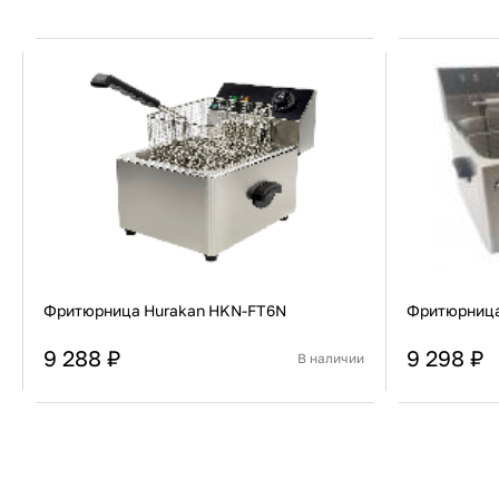
Фритюрница Hurakan HKN-FT6N
Фритюрница 
9 288 ₽
9 298 ₽
В наличии
Страна
Китай
Страна
Установка
Настольная
Установка
В корзину