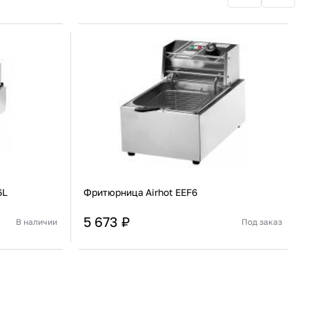
R6L
Фритюрница Airhot EEF6
5 673 ₽
В наличии
Под заказ
Китай
Страна
Китай
Настольная
Установка
Настольная
В корзину