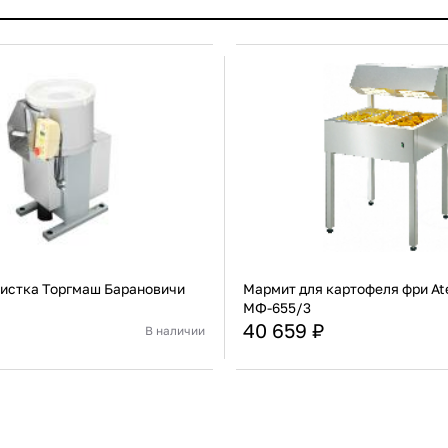
истка Торгмаш Барановичи
Мармит для картофеля фри At
МФ-655/3
40 659 ₽
В наличии
Беларусь
Страна
Для картофеля
Тип
В корзину
В корзину