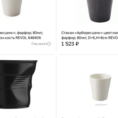
есценс»; фарфор; 80мл;
Стакан «Арборесценс» цвет-ла
он.кость REVOL 648406
фарфор; 80мл; D=6,H=8см REVO
1 523 ₽
Под заказ
Франция
Страна
ь уточнять у менеджера
Актуальную стоимость уточнять у мен
Фарфор
Материал
В корзину
В корзину
Купить сейчас
Купить сейчас