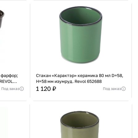
91 480 ₽
В наличии
136 538 ₽
В наличии
Россия
Страна
Россия
олипропилен
Количество дверей
1
В корзину
Купить сейчас
 фарфор;
Стакан «Карактэр» керамика 80 мл D=58,
 REVOL
H=58 мм изумруд. Revol 652688
1 120 ₽
Под заказ
Под заказ
Франция
Страна
Франция
еджера
Актуальную стоимость уточнять у менеджера
Фарфор
Материал
Керамика
В корзину
Купить сейчас