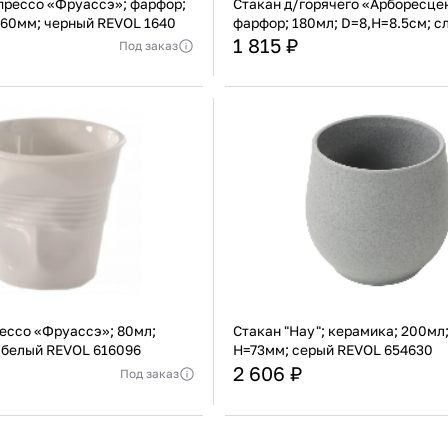
прессо «Фруассэ»; фарфор;
Стакан д/горячего «Арборесце
=60мм; черный REVOL 1640
фарфор; 180мл; D=8,H=8.5см; с
REVOL 648843
1 815 ₽
Под заказ
Франция
Страна
ь уточнять у менеджера
Актуальную стоимость уточнять у мен
Фарфор
Материал
В корзину
В корзину
Купить сейчас
Купить сейчас
ессо «Фруассэ»; 80мл;
Стакан "Нау"; керамика; 200мл;
 белый REVOL 616096
H=73мм; серый REVOL 654630
2 606 ₽
Под заказ
Франция
Страна
ь уточнять у менеджера
Актуальную стоимость уточнять у мен
Фарфор
Материал