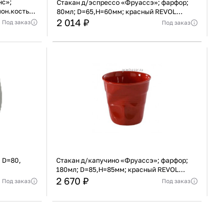
нс»;
Стакан д/эспрессо «Фруассэ»; фарфор;
лон.кость
80мл; D=65,H=60мм; красный REVOL
619088
2 014 ₽
Под заказ
Под заказ
Франция
Страна
Франция
еджера
Актуальную стоимость уточнять у менеджера
Фарфор
Материал
Фарфор
В корзину
Купить сейчас
 D=80,
Стакан д/капучино «Фруассэ»; фарфор;
180мл; D=85,H=85мм; красный REVOL
636513
2 670 ₽
Под заказ
Под заказ
Франция
Страна
Франция
еджера
Актуальную стоимость уточнять у менеджера
Керамика
Материал
Фарфор