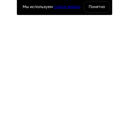
Мы используем
cookie-файлы
Понятно
оснащение ресторанов
юч
ПОКУПАТЕЛЯМ
поставки
Доставка и оплата
ие
Гарантия и возврат
таж
Лизинг
Акции
УРГ
ПО ВСЕЙ РОССИИ
4-69
8 (800) 500-29-63
r.ru
hello@granbazar.ru