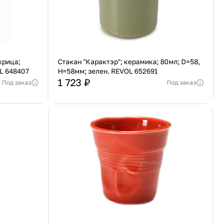
крица;
Стакан "Карактэр"; керамика; 80мл; D=58,
L 648407
H=58мм; зелен. REVOL 652691
1 723 ₽
Под заказ
Под заказ
Франция
Страна
Франция
еджера
Актуальную стоимость уточнять у менеджера
Фарфор
Материал
Керамика
В корзину
Купить сейчас