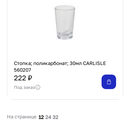
Проектирование
Сервис и монтаж
ПОКУПАТЕЛЯМ
Доставка и оплата
Гарантия и возврат
Лизинг
Акции
О GRANBAZAR
Стопка; поликарбонат; 30мл CARLISLE
О нас
560207
Бренды
222 ₽
Контакты
Под заказ
На странице
12
24
32