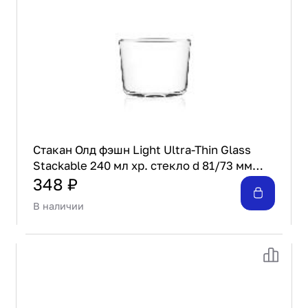
Проектирование
Сервис и монтаж
ПОКУПАТЕЛЯМ
Доставка и оплата
Гарантия и возврат
Лизинг
Акции
О GRANBAZAR
Стакан Олд фэшн Light Ultra-Thin Glass
О нас
Stackable 240 мл хр. стекло d 81/73 мм
Бренды
h65 мм RCR 28452020006 [6]
348 ₽
Контакты
В наличии