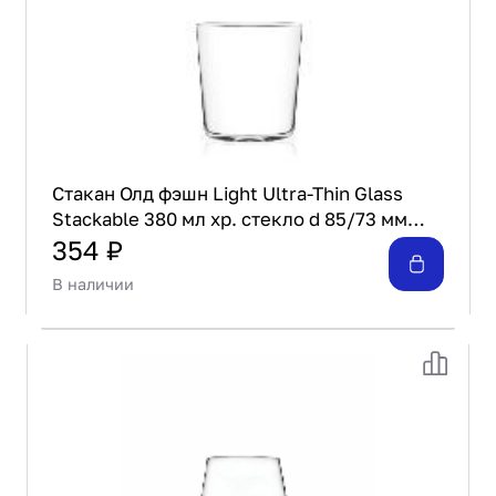
Стакан Олд фэшн Light Ultra-Thin Glass
Stackable 380 мл хр. стекло d 85/73 мм
h90 мм RCR 28437020006 [6]
354 ₽
В наличии