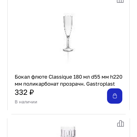
Проектирование
Сервис и монтаж
ПОКУПАТЕЛЯМ
Доставка и оплата
Гарантия и возврат
Лизинг
Акции
О GRANBAZAR
О нас
Бокал флюте Classique 180 мл d55 мм h220
Бренды
мм поликарбонат прозрачн. Gastroplast
Контакты
332 ₽
В наличии