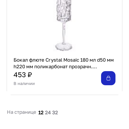
Бокал флюте Crystal Mosaic 180 мл d50 мм
h220 мм поликарбонат прозрачн.
Gastroplast
453 ₽
В наличии
На странице
12
24
32