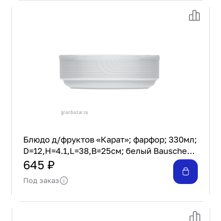
Блюдо д/фруктов «Карат»; фарфор; 330мл;
D=12,H=4.1,L=38,B=25см; белый Bauscher
25 3012
645 ₽
Под заказ