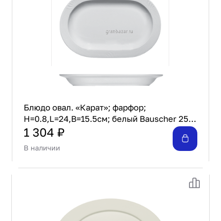
Проектирование
Сервис и монтаж
ПОКУПАТЕЛЯМ
Доставка и оплата
Гарантия и возврат
Лизинг
Акции
О GRANBAZAR
Блюдо овал. «Карат»; фарфор;
О нас
H=0.8,L=24,B=15.5см; белый Bauscher 25
Бренды
2023
1 304 ₽
Контакты
В наличии