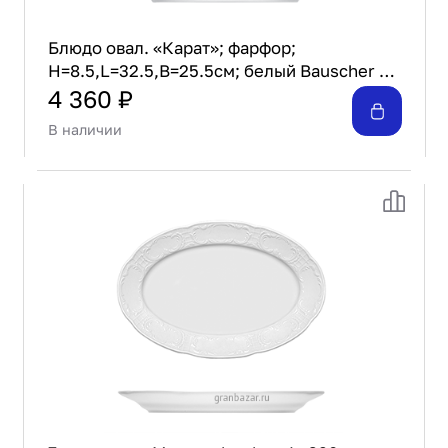
Блюдо овал. «Карат»; фарфор;
H=8.5,L=32.5,B=25.5см; белый Bauscher 25
2032
4 360 ₽
В наличии