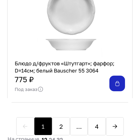
Блюдо д/фруктов «Штутгарт»; фарфор;
D=14см; белый Bauscher 55 3064
775 ₽
Под заказ
1
2
...
4
На странице
12
24
32