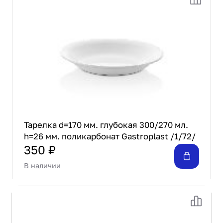
Проектирование
Сервис и монтаж
ПОКУПАТЕЛЯМ
Доставка и оплата
Гарантия и возврат
Лизинг
Акции
О GRANBAZAR
О нас
Тарелка d=170 мм. глубокая 300/270 мл.
Бренды
h=26 мм. поликарбонат Gastroplast /1/72/
Контакты
350 ₽
В наличии