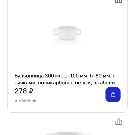
Проектирование
Сервис и монтаж
ПОКУПАТЕЛЯМ
Доставка и оплата
Гарантия и возврат
Лизинг
Акции
О GRANBAZAR
О нас
Бульонница 300 мл. d=100 мм. h=60 мм. с
Бренды
ручками, поликарбонат, белый, штабелир.
Контакты
Gastroplast /1/100/
278 ₽
В наличии