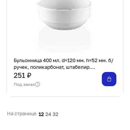
Бульонница 400 мл. d=120 мм. h=52 мм. б/
ручек, поликарбонат, штабелир.
Gastroplast /1/100/
251 ₽
Под заказ
На странице
12
24
32