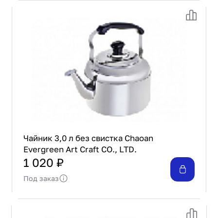
Проектирование
Сервис и монтаж
ПОКУПАТЕЛЯМ
Доставка и оплата
Гарантия и возврат
Лизинг
Акции
О GRANBAZAR
О нас
Бренды
Чайник 3,0 л без свистка Chaoan
Контакты
Evergreen Art Craft CO., LTD.
1 020 ₽
Под заказ