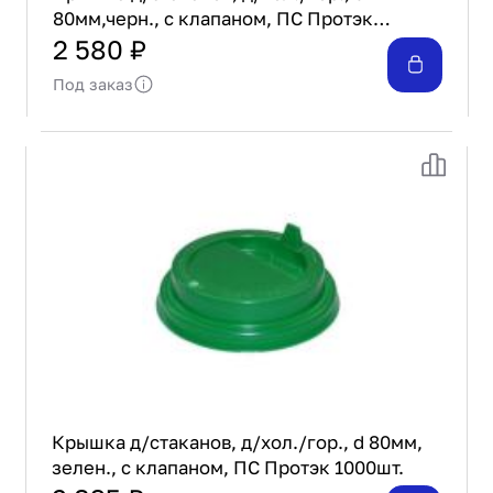
80мм,черн., с клапаном, ПС Протэк
1000шт.
2 580 ₽
Под заказ
Крышка д/стаканов, д/хол./гор., d 80мм,
зелен., с клапаном, ПС Протэк 1000шт.