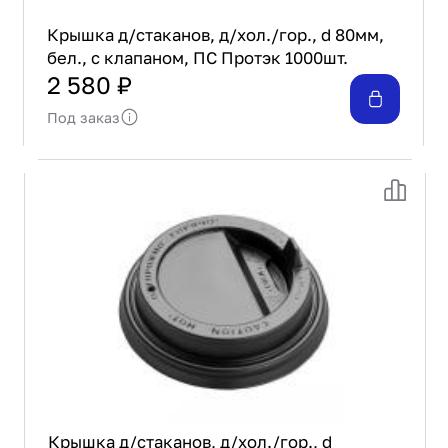
Крышка д/стаканов, д/хол./гор., d 80мм,
бел., с клапаном, ПС Протэк 1000шт.
2 580 ₽
Под заказ
Крышка д/стаканов, д/хол./гор., d