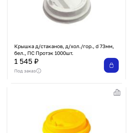
Проектирование
Сервис и монтаж
ПОКУПАТЕЛЯМ
Доставка и оплата
Гарантия и возврат
Лизинг
Крышка д/стаканов, д/хол./гор., d 73мм,
бел., ПС Протэк 1000шт.
Акции
1 545 ₽
О GRANBAZAR
О нас
Под заказ
Бренды
Контакты