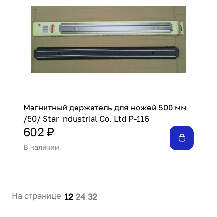
Проектирование
Сервис и монтаж
ПОКУПАТЕЛЯМ
Доставка и оплата
Гарантия и возврат
Лизинг
Акции
О GRANBAZAR
Магнитный держатель для ножей 500 мм
О нас
/50/ Star industrial Co. Ltd P-116
Бренды
602 ₽
Контакты
В наличии
На странице
12
24
32