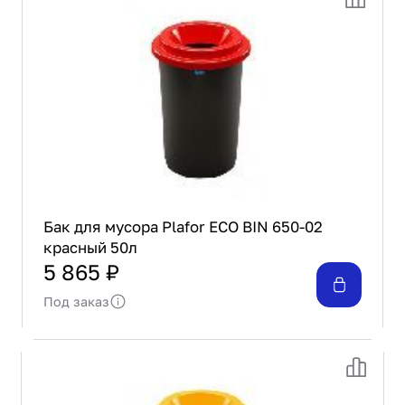
Проектирование
Сервис и монтаж
ПОКУПАТЕЛЯМ
Доставка и оплата
Гарантия и возврат
Лизинг
Акции
О GRANBAZAR
О нас
Бак для мусора Plafor ECO BIN 650-02
Бренды
красный 50л
Контакты
5 865 ₽
Под заказ