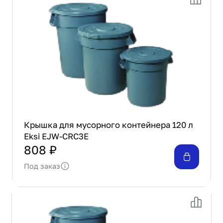
Проектирование
Сервис и монтаж
ПОКУПАТЕЛЯМ
Доставка и оплата
Гарантия и возврат
Лизинг
Акции
О GRANBAZAR
О нас
Крышка для мусорного контейнера 120 л
Бренды
Eksi EJW-CRC3E
Контакты
808 ₽
Под заказ