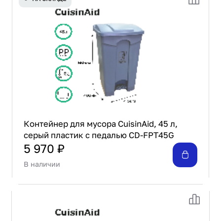
Проектирование
Сервис и монтаж
ПОКУПАТЕЛЯМ
Доставка и оплата
Гарантия и возврат
Лизинг
Акции
О GRANBAZAR
О нас
Контейнер для мусора CuisinAid, 45 л,
Бренды
серый пластик с педалью CD-FPT45G
Контакты
5 970 ₽
В наличии