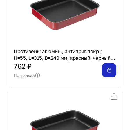
Противень; алюмин., антиприг.покр.;
H=55, L=315, B=240 мм; красный, черный
Gvura Jbze-011
762 ₽
Под заказ