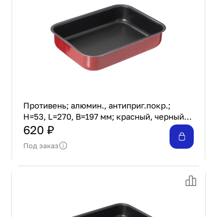
Проектирование
Сервис и монтаж
ПОКУПАТЕЛЯМ
Доставка и оплата
Гарантия и возврат
Лизинг
Акции
О GRANBAZAR
Противень; алюмин., антиприг.покр.;
О нас
H=53, L=270, B=197 мм; красный, черный
Бренды
Gvura Jbze-010
620 ₽
Контакты
Под заказ