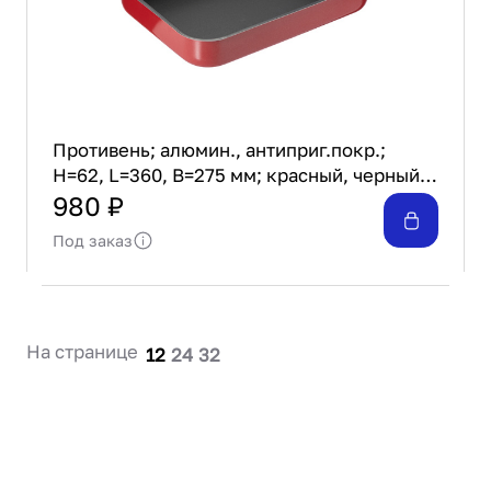
Противень; алюмин., антиприг.покр.;
H=62, L=360, B=275 мм; красный, черный
Gvura Jbze-012
980 ₽
Под заказ
На странице
12
24
32