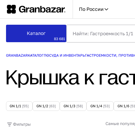
По России
Куда будем доставлять?
КАТАЛОГ
УСЛУГИ
Каталог
Оборудование
Комплексн
83 681
Москва
Посуда и инвентарь
Проектиро
Мебель
Сервис и 
Оборудование
GRANBAZAR
КАТАЛОГ
ПОСУДА И ИНВЕНТАРЬ
ГАСТРОЕМКОСТИ, ПРОТИВН
ЧАСТО ИЩУТ
ПОПУЛЯРНЫЕ ТОВА
[30 209]
Серии
По России
Пароконвектомат
СКИДКА
Крышка к гас
Посуда и инвентарь
Тарелка для пиццы
[53 096]
НА СКЛАДЕ
Вилка столовая
Мебель
[376]
Шкаф холодильный
Витрина тепловая
Серии
[2 630]
Доска разделочная
Бренды
[1 403]
GN 1/1
[55]
GN 1/2
[63]
GN 1/3
[58]
GN 1/4
[53]
GN 1/6
[51
Самые популя
Фильтры
Бокал д/вина "
стекло d=70 h=