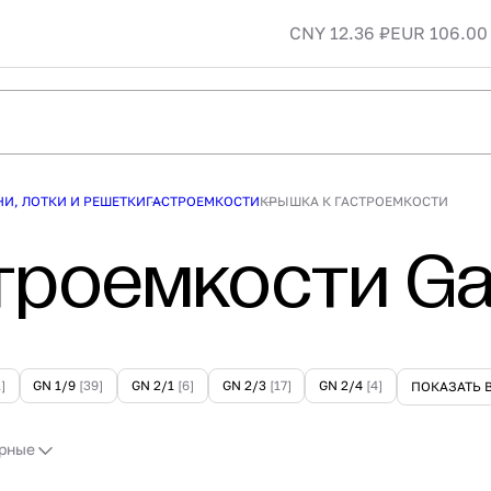
CNY 12.36 ₽
EUR 106.00
Курс на 09.08.202
ПОКУПАТЕЛЯМ
Для чего мне знат
ые поставки
Доставка и оплата
Стоимость некото
вание
Гарантия и возврат
зависит от колебан
монтаж
Лизинг
Поэтому вы может
И, ЛОТКИ И РЕШЕТКИ
ГАСТРОЕМКОСТИ
КРЫШКА К ГАСТРОЕМКОСТИ
РЫ
Акции
изменение стоимос
СКИДКА
троемкости Gas
НА СКЛАДЕ
]
GN 1/9
[39]
GN 2/1
[6]
GN 2/3
[17]
GN 2/4
[4]
ПОКАЗАТЬ 
рные
Изабелла" 350мл прозрач.
Гастроемкость 1/1 h=100 полипр
205 Pasabahce
прозрачная 530х325х100 мм Res