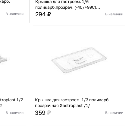
карб.
Крышка для гастроем. 1/6
поликарб.прозрач. (-40/+99С)
универсальная с отверстием для ложки
294 ₽
В наличии
В наличии
Gastroplast /1/48/
Турция
Страна
Турция
Поликарбонат
Материал
Поликарбонат
В корзину
Купить сейчас
roplast 1/2
Крышка для гастроем. 1/3 поликарб.
2
прозрачная Gastroplast /1/
359 ₽
В наличии
В наличии
Турция
Страна
Турция
олипропилен
Материал
Поликарбонат