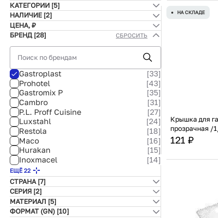
КАТЕГОРИИ
[5]
440271/440171
73 ₽
101 ₽
Сначала пок
НА СКЛАДЕ
НАЛИЧИЕ
[2]
Вставка в гастроемкость
[55]
ЕЩЁ 2
ЦЕНА, ₽
Страна
Гастроемкость
[1 407]
Самые попу
В наличии
[30]
БРЕНД
[28]
СБРОСИТЬ
Делитель гастроемкостей
[10]
Материал
Под заказ
[3]
Крышка к гастроемкости
[347]
Самые новы
Подставка под гастроемкость
[6]
Gastroplast
[33]
К
Самые дешё
Prohotel
[43]
Gastromix P
[35]
Cambro
[31]
Самые дорог
P.L. Proff Cuisine
[27]
Крышка для га
Luxstahl
[24]
прозрачная /1
Restola
[18]
121 ₽
Maco
[16]
Hurakan
[15]
Страна
Inoxmacel
[14]
Kitchen Muse
[14]
Материал
ЕЩЁ 22
Eksi
[10]
СТРАНА
[7]
MGSteel
[9]
СЕРИЯ
[2]
Jiwins
[8]
МАТЕРИАЛ
[5]
Kocateq
[8]
Econorm Gastro (P.L. Proff Cuisine)
ФОРМАТ (GN)
[10]
CuisinAid
[7]