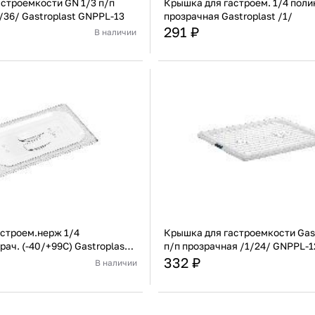
строемкости GN 1/3 п/п
Крышка для гастроем. 1/4 поли
/36/ Gastroplast GNPPL-13
прозрачная Gastroplast /1/
291 ₽
В наличии
Турция
Страна
Полипропилен
Материал
В корзину
В корзину
Купить сейчас
Купить сейчас
строем.нерж 1/4
Крышка для гастроемкости Gast
ач. (-40/+99С) Gastroplast
п/п прозрачная /1/24/ GNPPL-1
332 ₽
В наличии
Турция
Страна
Поликарбонат
Материал
П