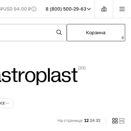
 ₽
USD 94.00 ₽
8 (800) 500-29-63
6
Телефон в
России
О GRANBAZAR
Корзина
8 (800) 500-29-63
ь курс валюты?
О нас
0
рых позиций
пн-пт 09:00 — 18:00
Бренды
ия курс валют.
сб-вс выходной
Контакты
ДОБАВЛЕН В КОРЗИНУ
е заметить
ти на товары.
Заказать звонок
СКИДКА
troplast
[33]
1
НА СКЛАДЕ
Мы в мессенджерах
WhatsApp
ВСЕ
Telegram
MAX
На странице
12
24
32
оп.
Шкаф холодильный с глух. дверью Polair
tola
CV107-S (R290)