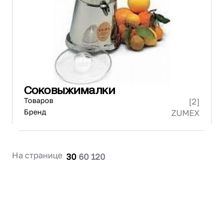
Проектирование
Сервис и монтаж
ПОКУПАТЕЛЯМ
Доставка и оплата
Гарантия и возврат
Лизинг
Соковыжималки
Акции
Товаров
[2]
О GRANBAZAR
О нас
Бренд
ZUMEX
Бренды
Контакты
На странице
30
60
120