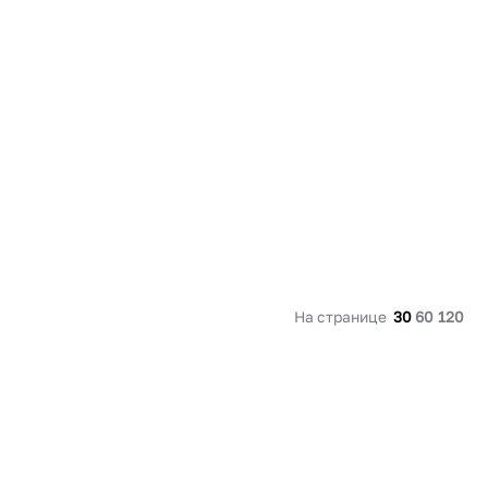
91 480 ₽
В наличии
136 538 ₽
В наличии
Россия
Страна
Россия
олипропилен
Количество дверей
1
В корзину
Купить сейчас
На странице
30
60
120