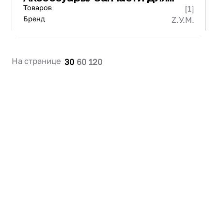
весов и упаковочного
Товаров
[1]
оборудования
Бренд
Z.У.М.
На странице
30
60
120