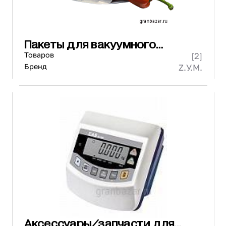
Пакеты для вакуумного
упаковщика
Товаров
[2]
Бренд
Z.У.М.
Аксессуары/запчасти для