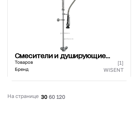
Проектирование
Сервис и монтаж
ПОКУПАТЕЛЯМ
Доставка и оплата
Гарантия и возврат
Лизинг
Смесители и душирующие
Акции
устройства
Товаров
[1]
О GRANBAZAR
О нас
Бренд
WISENT
Бренды
Контакты
На странице
30
60
120