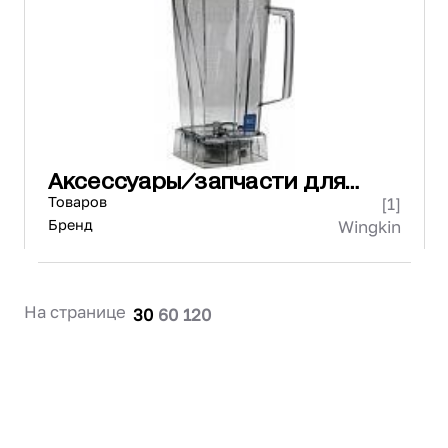
Проектирование
Сервис и монтаж
ПОКУПАТЕЛЯМ
Доставка и оплата
Гарантия и возврат
Лизинг
Аксессуары/запчасти для
Акции
барного оборудования
Товаров
[1]
О GRANBAZAR
О нас
Бренд
Wingkin
Бренды
Контакты
На странице
30
60
120