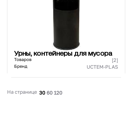
Проектирование
Сервис и монтаж
ПОКУПАТЕЛЯМ
Доставка и оплата
Гарантия и возврат
Лизинг
Урны, контейнеры для мусора
Акции
Товаров
[2]
О GRANBAZAR
О нас
Бренд
UCTEM-PLAS
Бренды
Контакты
На странице
30
60
120