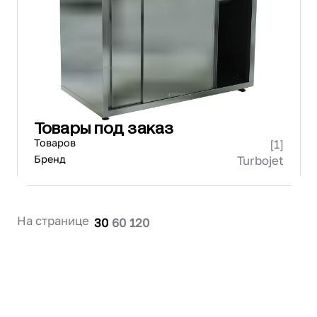
Проектирование
Сервис и монтаж
ПОКУПАТЕЛЯМ
Доставка и оплата
Гарантия и возврат
Лизинг
Товары под заказ
Акции
Товаров
[1]
О GRANBAZAR
О нас
Бренд
Turbojet
Бренды
Контакты
На странице
30
60
120