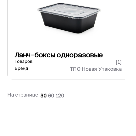
Проектирование
Сервис и монтаж
ПОКУПАТЕЛЯМ
Доставка и оплата
Гарантия и возврат
Лизинг
Ланч-боксы одноразовые
Акции
Товаров
[1]
О GRANBAZAR
О нас
Бренд
ТПО Новая Упаковка
Бренды
Контакты
На странице
30
60
120