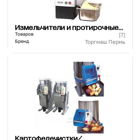
Измельчители и протирочные
машины
Товаров
[7]
Бренд
Торгмаш Пермь
Картофелечистки/