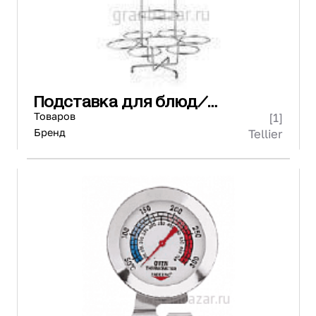
Подставка для блюд/
подносов/тарелок
Товаров
[1]
Бренд
Tellier