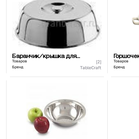
440271/440171
73 ₽
101 ₽
Страна
Материал
К
Баранчик/крышка для
Горшоче
сервировки
запекан
Товаров
Товаров
[2]
Бренд
Бренд
TableCraft