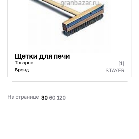
Проектирование
Сервис и монтаж
ПОКУПАТЕЛЯМ
Доставка и оплата
Гарантия и возврат
Лизинг
Щетки для печи
Акции
Товаров
[1]
О GRANBAZAR
О нас
Бренд
STAYER
Бренды
Контакты
На странице
30
60
120