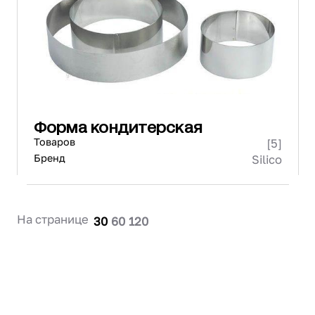
Проектирование
Сервис и монтаж
ПОКУПАТЕЛЯМ
Доставка и оплата
Гарантия и возврат
Лизинг
Форма кондитерская
Акции
Товаров
[5]
О GRANBAZAR
О нас
Бренд
Silico
Бренды
Контакты
На странице
30
60
120