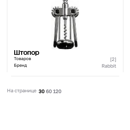
Проектирование
Сервис и монтаж
ПОКУПАТЕЛЯМ
Доставка и оплата
Гарантия и возврат
Лизинг
Штопор
Акции
Товаров
[2]
О GRANBAZAR
О нас
Бренд
Rabbit
Бренды
Контакты
На странице
30
60
120