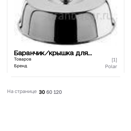
Проектирование
Сервис и монтаж
ПОКУПАТЕЛЯМ
Доставка и оплата
Гарантия и возврат
Лизинг
Баранчик/крышка для
Акции
сервировки
Товаров
[1]
О GRANBAZAR
О нас
Бренд
Polar
Бренды
Контакты
На странице
30
60
120